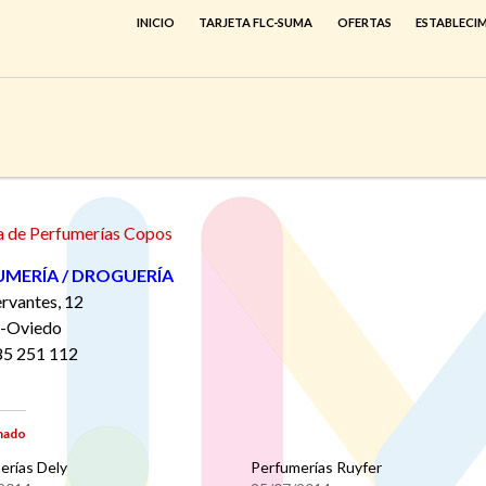
INICIO
TARJETA FLC-SUMA
OFERTAS
ESTABLECI
a de Perfumerías Copos
UMERÍA / DROGUERÍA
rvantes, 12
-Oviedo
85 251 112
nado
erías Dely
Perfumerías Ruyfer