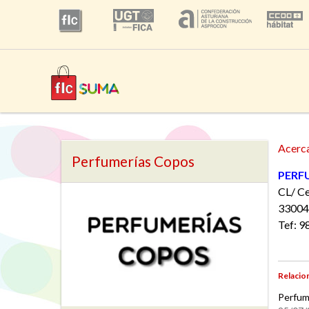
Acerc
Perfumerías Copos
PERF
CL/ Ce
33004
Tef: 9
Relacio
Perfum